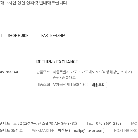
해주시면 성심 성의껏 안내해드립니다.
SHOP GUIDE
PARTNERSHIP
RETURN / EXCHANGE
45-285344
반품주소 :
서울특별시 마포구 마포대로 92 (효성해링턴 스퀘어)
A동 3층 343호
배송조회 : 우체국택배 1588-1300
배송추적
마포대로 92 (효성해링턴 스퀘어) A동 3층 343호
TEL
070-8691-2858
FAX
서울마포-0541호
WEBMASTER
박찬욱 (
mallp@naver.com
)
HOSTING PR