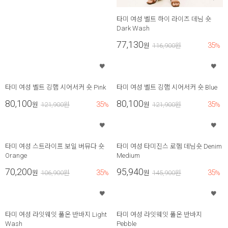
타미 여성 벨트 하이 라이즈 데님 숏
Dark Wash
77,130
35
원
116,900
원
%
타미 여성 벨트 깅햄 시어서커 숏 Pink
타미 여성 벨트 깅햄 시어서커 숏 Blue
80,100
80,100
35
35
원
121,900
원
%
원
121,900
원
%
타미 여성 스트라이프 보일 버뮤다 숏
타미 여성 타미진스 로헴 데님숏 Denim
Orange
Medium
70,200
95,940
35
35
원
106,900
원
%
원
145,900
원
%
타미 여성 라잇웨잇 풀온 반바지 Light
타미 여성 라잇웨잇 풀온 반바지
Wash
Pebble