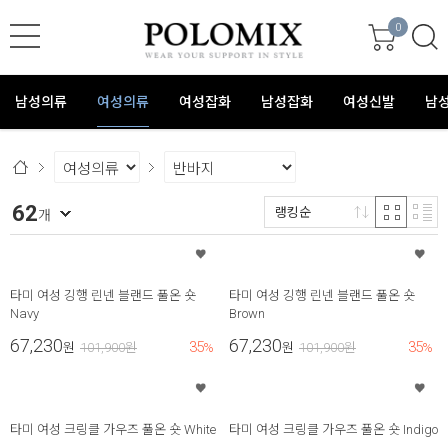
0
남성의류
여성의류
여성잡화
남성잡화
여성신발
남
62
랭킹순
개
타미 여성 깅행 린넨 블랜드 풀온 숏
타미 여성 깅행 린넨 블랜드 풀온 숏
Navy
Brown
67,230
67,230
35
35
원
101,900
원
%
원
101,900
원
%
타미 여성 크링클 가우즈 풀온 숏 White
타미 여성 크링클 가우즈 풀온 숏 Indigo