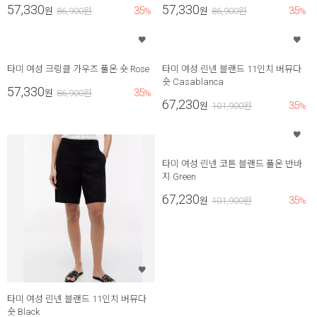
57,330
57,330
35
35
원
86,900
원
%
원
86,900
원
%
타미 여성 크링클 가우즈 풀온 숏 Rose
타미 여성 린넨 블랜드 11인치 버뮤다
숏 Casablanca
57,330
35
원
86,900
원
%
67,230
35
원
101,900
원
%
타미 여성 린넨 코튼 블랜드 풀온 반바
지 Green
67,230
35
원
101,900
원
%
타미 여성 린넨 블랜드 11인치 버뮤다
숏 Black