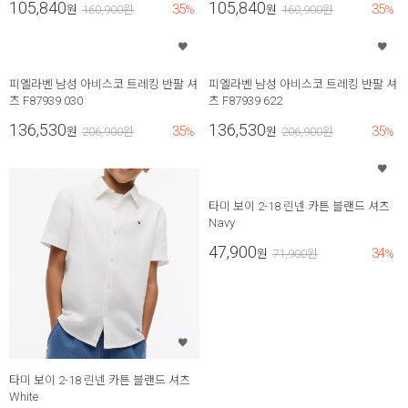
105,840
105,840
35
35
원
160,900
원
%
원
160,900
원
%
피엘라벤 남성 아비스코 트레킹 반팔 셔
피엘라벤 남성 아비스코 트레킹 반팔 셔
츠 F87939 030
츠 F87939 622
136,530
136,530
35
35
원
206,900
원
%
원
206,900
원
%
타미 보이 2-18 린넨 카튼 블랜드 셔츠
Navy
47,900
34
원
71,900
원
%
타미 보이 2-18 린넨 카튼 블랜드 셔츠
White