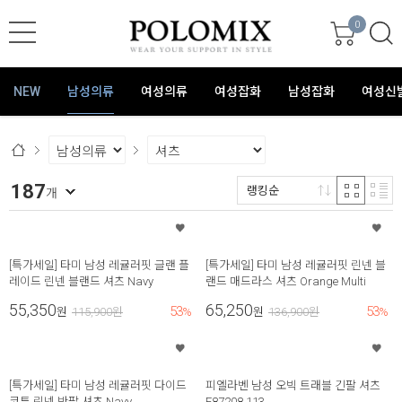
0
NEW
남성의류
여성의류
여성잡화
남성잡화
여성신
187
랭킹순
개
[특가세일] 타미 남성 레귤러핏 글랜 플
[특가세일] 타미 남성 레귤러핏 린넨 블
레이드 린넨 블랜드 셔츠 Navy
랜드 매드라스 셔츠 Orange Multi
55,350
65,250
53
53
원
115,900
원
%
원
136,900
원
%
[특가세일] 타미 남성 레귤러핏 다이드
피엘라벤 남성 오빅 트래블 긴팔 셔츠
코튼 린넨 반팔 셔츠 Navy
F87208 113