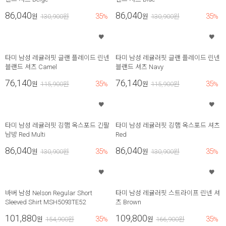
86,040
86,040
35
35
원
130,900
원
%
원
130,900
원
%
타미 남성 레귤러핏 글랜 플레이드 린넨
타미 남성 레귤러핏 글랜 플레이드 린넨
블랜드 셔츠 Camel
블랜드 셔츠 Navy
76,140
76,140
35
35
원
115,900
원
%
원
115,900
원
%
타미 남성 레귤러핏 깅햄 옥스포드 긴팔
타미 남성 레귤러핏 깅햄 옥스포드 셔츠
남방 Red Multi
Red
86,040
86,040
35
35
원
130,900
원
%
원
130,900
원
%
바버 남성 Nelson Regular Short
타미 남성 레귤러핏 스트라이프 린넨 셔
Sleeved Shirt MSH5093TE52
츠 Brown
101,880
109,800
35
35
원
154,900
원
%
원
166,900
원
%