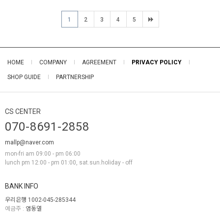
1
2
3
4
5
HOME
COMPANY
AGREEMENT
PRIVACY POLICY
SHOP GUIDE
PARTNERSHIP
CS CENTER
070-8691-2858
mallp@naver.com
mon-fri am 09:00 - pm 06:00
lunch pm 12:00 - pm 01:00, sat.sun.holiday - off
BANK INFO
우리은행 1002-045-285344
예금주 :
염동열