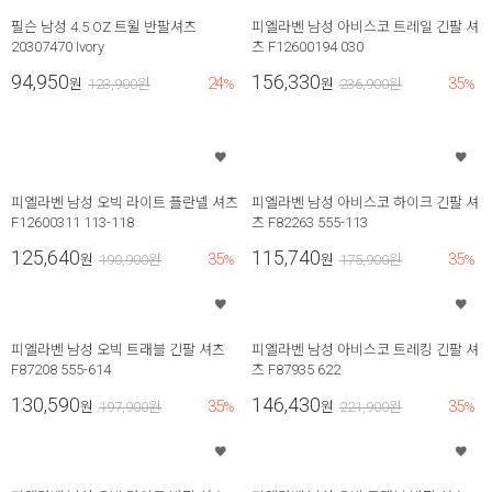
필슨 남성 4.5 OZ 트윌 반팔셔츠
피엘라벤 남성 아비스코 트레일 긴팔 셔
20307470 Ivory
츠 F12600194 030
94,950
156,330
24
35
원
123,900
원
%
원
236,900
원
%
피엘라벤 남성 오빅 라이트 플란넬 셔츠
피엘라벤 남성 아비스코 하이크 긴팔 셔
F12600311 113-118
츠 F82263 555-113
125,640
115,740
35
35
원
190,900
원
%
원
175,900
원
%
피엘라벤 남성 오빅 트래블 긴팔 셔츠
피엘라벤 남성 아비스코 트레킹 긴팔 셔
F87208 555-614
츠 F87935 622
130,590
146,430
35
35
원
197,900
원
%
원
221,900
원
%