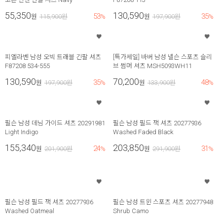
55,350
130,590
53
35
원
115,900
원
%
원
197,900
원
%
피엘라벤 남성 오빅 트래블 긴팔 셔츠
[특가세일] 바버 남성 넬슨 스포츠 슬리
F87208 534-555
브 썸머 셔츠 MSH5093WH11
130,590
70,200
35
48
원
197,900
원
%
원
133,900
원
%
필슨 남성 데님 가이드 셔츠 20291981
필슨 남성 필드 잭 셔츠 20277936
Light Indigo
Washed Faded Black
155,340
203,850
24
31
원
201,900
원
%
원
291,900
원
%
필슨 남성 필드 잭 셔츠 20277936
필슨 남성 트윈 스포츠 셔츠 20277948
Washed Oatmeal
Shrub Camo