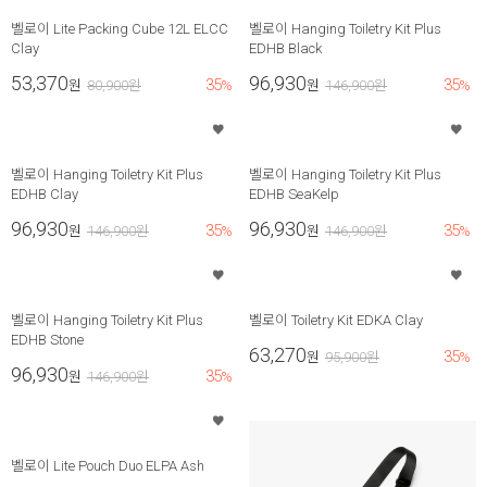
벨로이 Lite Packing Cube 12L ELCC
벨로이 Hanging Toiletry Kit Plus
Clay
EDHB Black
53,370
96,930
35
35
원
80,900
원
%
원
146,900
원
%
벨로이 Hanging Toiletry Kit Plus
벨로이 Hanging Toiletry Kit Plus
EDHB Clay
EDHB SeaKelp
96,930
96,930
35
35
원
146,900
원
%
원
146,900
원
%
벨로이 Hanging Toiletry Kit Plus
벨로이 Toiletry Kit EDKA Clay
EDHB Stone
63,270
35
원
95,900
원
%
96,930
35
원
146,900
원
%
벨로이 Lite Pouch Duo ELPA Ash