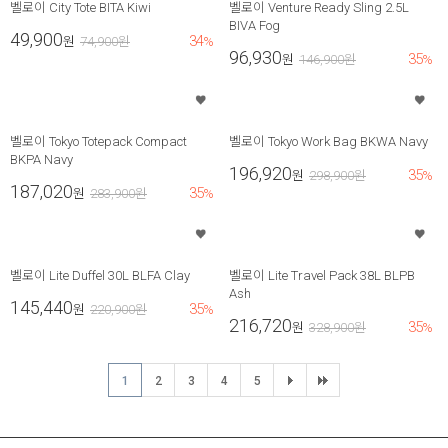
벨로이 City Tote BITA Kiwi
벨로이 Venture Ready Sling 2.5L
BIVA Fog
49,900
34
원
74,900
원
%
96,930
35
원
146,900
원
%
벨로이 Tokyo Totepack Compact
벨로이 Tokyo Work Bag BKWA Navy
BKPA Navy
196,920
35
원
298,900
원
%
187,020
35
원
283,900
원
%
벨로이 Lite Duffel 30L BLFA Clay
벨로이 Lite Travel Pack 38L BLPB
Ash
145,440
35
원
220,900
원
%
216,720
35
원
328,900
원
%
1
2
3
4
5