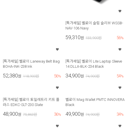
[특가세일] 벨로이 슬림 슬리브 WSSB-
NAV-106 Navy
59,310
56
원
133,900
원
%
[특가세일] 벨로이 Laneway Belt Bag
[특가세일] 벨로이 Lite Laptop Sleeve
BOHA-INK-238 Ink
14 DLLA-BLK-234 Black
52,380
34,900
56
54
원
118,900
원
%
원
74,900
원
%
[특가세일] 벨로이 토일레트리 키트 플
벨로이 Mag Wallet PMTC INNOVERA
러스 EDKC-SLT-230 Slate
Black
48,900
49,900
36
34
원
75,863
원
%
원
74,900
원
%