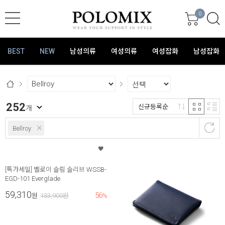
0
BEST
NEW
남성의류
여성의류
여성잡화
남성잡화
252
신규등록순
개
Bellroy
[특가세일] 벨로이 슬림 슬리브 WSSB-
EGD-101 Everglade
59,310
56
원
133,900
원
%