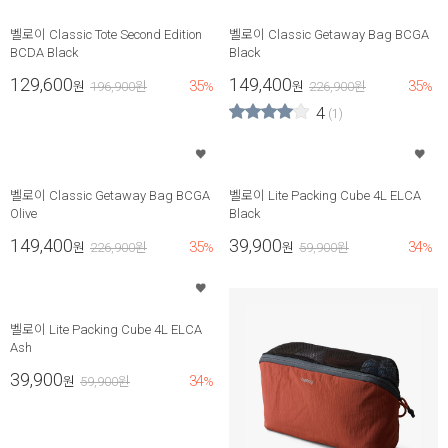
벨로이 Classic Tote Second Edition
벨로이 Classic Getaway Bag BCGA
BCDA Black
Black
129,600
149,400
35
35
원
196,900
원
%
원
226,900
원
%
4
(1)
벨로이 Classic Getaway Bag BCGA
벨로이 Lite Packing Cube 4L ELCA
Olive
Black
149,400
39,900
35
34
원
226,900
원
%
원
59,900
원
%
벨로이 Lite Packing Cube 4L ELCA
Ash
39,900
34
원
59,900
원
%