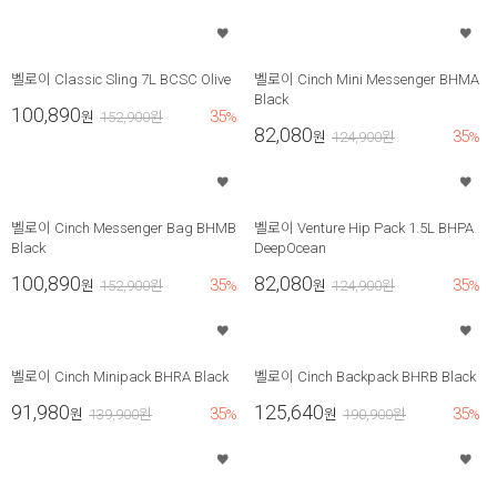
벨로이 Classic Sling 7L BCSC Olive
벨로이 Cinch Mini Messenger BHMA
Black
100,890
35
원
152,900
원
%
82,080
35
원
124,900
원
%
벨로이 Cinch Messenger Bag BHMB
벨로이 Venture Hip Pack 1.5L BHPA
Black
DeepOcean
100,890
82,080
35
35
원
152,900
원
%
원
124,900
원
%
벨로이 Cinch Minipack BHRA Black
벨로이 Cinch Backpack BHRB Black
91,980
125,640
35
35
원
139,900
원
%
원
190,900
원
%